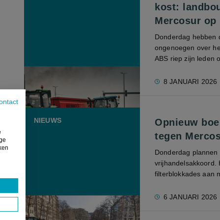
kost: landbo
Mercosur op
Donderdag hebben d
ongenoegen over he
ABS riep zijn leden 
8 JANUARI 2026
ontact
NIEUWS
Opnieuw boer
e
tegen Mercos
ige
iken
Donderdag plannen 
vrijhandelsakkoord.
filterblokkades aan
6 JANUARI 2026