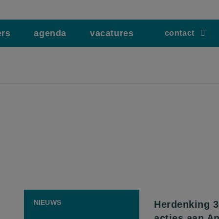
ers
agenda
vacatures
contact
NIEUWS
Herdenking 3
acties aan A