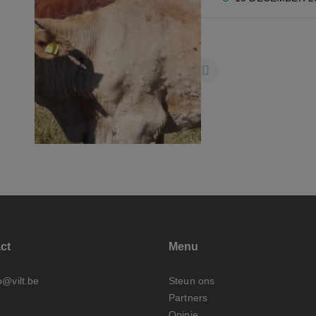
1
2
3
...
21
ct
Menu
o@vilt.be
Steun ons
Partners
Opinie