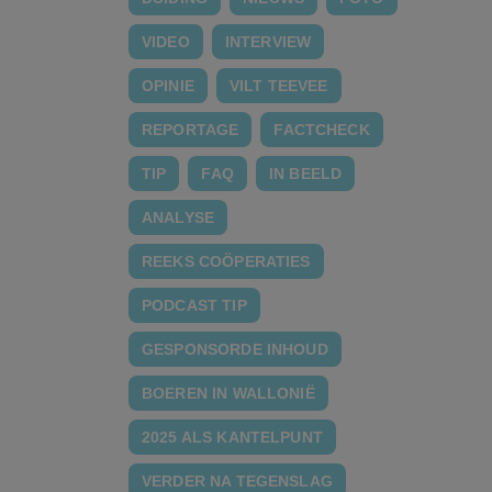
VIDEO
INTERVIEW
OPINIE
VILT TEEVEE
REPORTAGE
FACTCHECK
TIP
FAQ
IN BEELD
ANALYSE
REEKS COÖPERATIES
PODCAST TIP
GESPONSORDE INHOUD
BOEREN IN WALLONIË
2025 ALS KANTELPUNT
VERDER NA TEGENSLAG