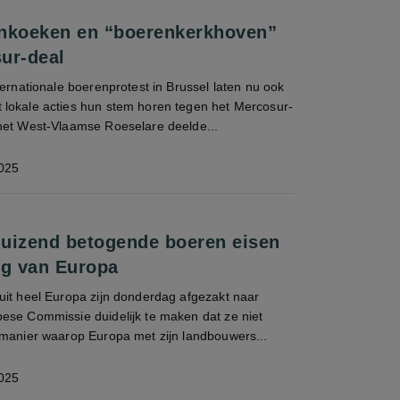
nkoeken en “boerenkerkhoven”
ur-deal
ternationale boerenprotest in Brussel laten nu ook
lokale acties hun stem horen tegen het Mercosur-
het West-Vlaamse Roeselare deelde...
025
uizend betogende boeren eisen
ng van Europa
uit heel Europa zijn donderdag afgezakt naar
ese Commissie duidelijk te maken dat ze niet
 manier waarop Europa met zijn landbouwers...
025
n eisen koerswijziging van Europa