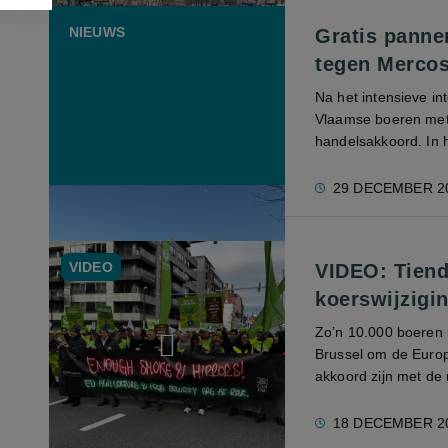
NIEUWS
Gratis panne
tegen Mercos
Na het intensieve in
Vlaamse boeren met 
handelsakkoord. In 
29 DECEMBER 2
VIDEO
VIDEO: Tiend
koerswijzigi
Zo’n 10.000 boeren 
Brussel om de Europ
akkoord zijn met de
18 DECEMBER 2
screenreader.play video VIDEO: Tienduizend betogende boere