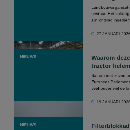
Landbouworganisati
bestuur. Het voltalli
zijn ontslag ingedien
27 JANUARI 202
NIEUWS
Waarom deze
tractor helem
Samen met zeven and
Europees Parlement 
veehouder wel de laa
19 JANUARI 202
NIEUWS
Filterblokka