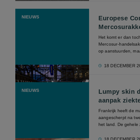
NIEUWS
Europese Co
Mercosurakkoo
Het komt er dan toch
Mercosur-handelsakko
op aanstuurden, maa
18 DECEMBER 2
NIEUWS
Lumpy skin di
aanpak ziekte
Frankrijk heeft de 
aangescherpt na twe
het land. De gehele 
18 DECEMBER 2