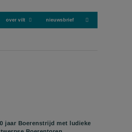
screenreader.hea
over vilt
nieuwsbrief
0 jaar Boerenstrijd met ludieke
ntwerpse Boerentoren