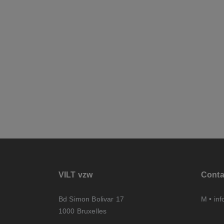
VILT vzw
Conta
Bd Simon Bolivar 17
M •
inf
1000 Bruxelles