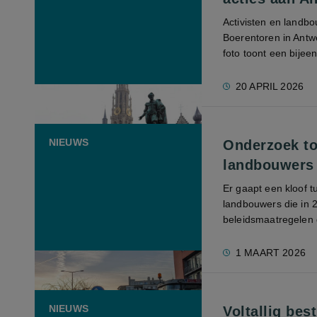
Activisten en landb
Boerentoren in Antw
foto toont een bijee
20 APRIL 2026
NIEUWS
Onderzoek to
landbouwers 
Er gaapt een kloof 
landbouwers die in 
beleidsmaatregelen di
1 MAART 2026
NIEUWS
Voltallig be