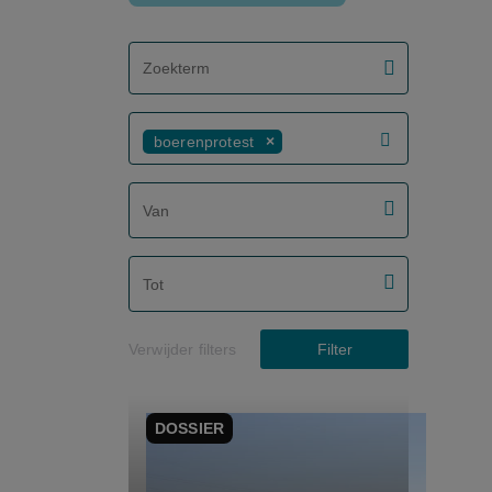
screenreader.filter search label
boerenprotest
screenreader.filter from date label
screenreader.filter to date label
Verwijder filters
Filter
DOSSIER