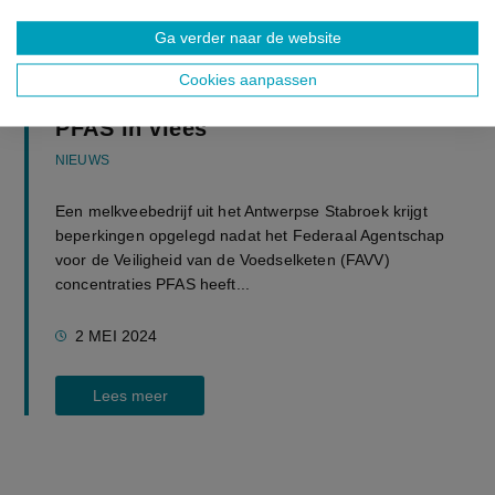
UITGELICHT
Ga verder naar de website
Melkveebedrijf in Stabroek krijgt
Cookies aanpassen
beperkingen opgelegd na vondst
PFAS in vlees
NIEUWS
Een melkveebedrijf uit het Antwerpse Stabroek krijgt
beperkingen opgelegd nadat het Federaal Agentschap
voor de Veiligheid van de Voedselketen (FAVV)
concentraties PFAS heeft...
2 MEI 2024
Lees meer