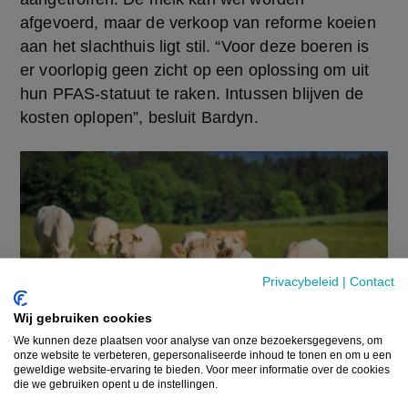
afgevoerd, maar de verkoop van reforme koeien 
aan het slachthuis ligt stil. “Voor deze boeren is 
er voorlopig geen zicht op een oplossing om uit 
hun PFAS-statuut te raken. Intussen blijven de 
kosten oplopen”, besluit Bardyn.
Privacybeleid
|
Contact
Wij gebruiken cookies
We kunnen deze plaatsen voor analyse van onze bezoekersgegevens, om
onze website te verbeteren, gepersonaliseerde inhoud te tonen en om u een
geweldige website-ervaring te bieden. Voor meer informatie over de cookies
die we gebruiken opent u de instellingen.