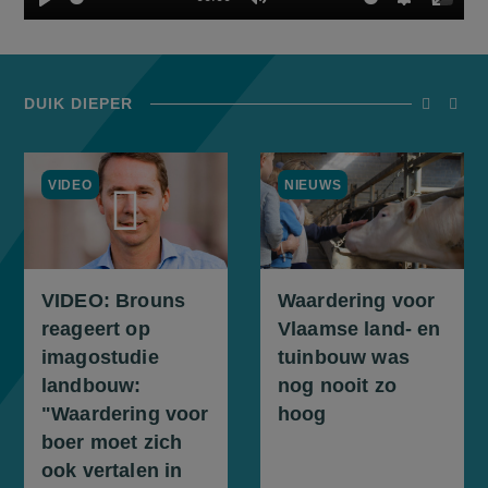
Play
Mute
Settings
Enter
fulls
DUIK DIEPER
screenrea
scree
VIDEO
NIEUWS
screenreader.play video VIDEO: Brouns reageert op imagostudie la
VIDEO: Brouns
Waardering voor
reageert op
Vlaamse land- en
imagostudie
tuinbouw was
landbouw:
nog nooit zo
"Waardering voor
hoog
boer moet zich
ook vertalen in