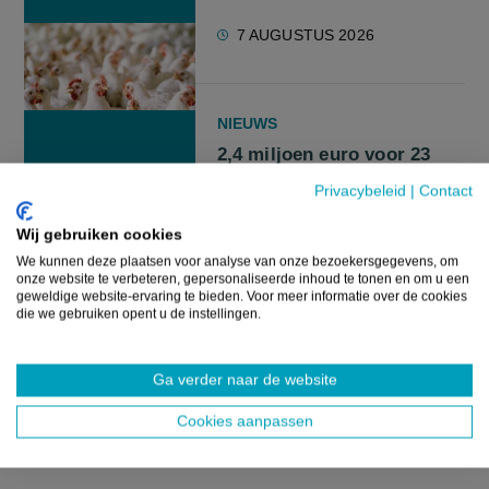
7 AUGUSTUS 2026
NIEUWS
2,4 miljoen euro voor 23
landbouwprojecten die
Privacybeleid
|
Contact
landbouwsector vooruit
Wij gebruiken cookies
moet helpen
We kunnen deze plaatsen voor analyse van onze bezoekersgegevens, om
onze website te verbeteren, gepersonaliseerde inhoud te tonen en om u een
3 AUGUSTUS 2026
geweldige website-ervaring te bieden. Voor meer informatie over de cookies
die we gebruiken opent u de instellingen.
Ga verder naar de website
VILT TEEVEE
🎥 Straffe Streekproducten:
Cookies aanpassen
Vlaamse Schapenplattekaas
screenreader.play video 🎥 Straffe Streekproducten: Vlaams