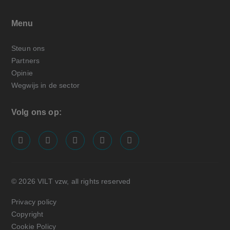
Menu
Steun ons
Partners
Opinie
Wegwijs in de sector
Volg ons op:
screenreader.visit us on our facebook page: https://
screenreader.visit us on our linkedin page: ht
screenreader.visit us on our instagram
screenreader.visit us on our x pa
screenreader.visit us on o
© 2026 VILT vzw, all rights reserved
Privacy policy
Copyright
Cookie Policy