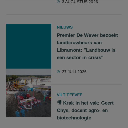
3 AUGUSTUS 2026
NIEUWS
Premier De Wever bezoekt
landbouwbeurs van
Libramont: "Landbouw is
een sector in crisis"
27 JULI 2026
VILT TEEVEE
🎥 Krak in het vak: Geert
Chys, docent agro- en
biotechnologie
screenreader.play video 🎥 Krak in het vak: Geert Chys, doce