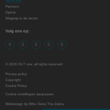
Steun ons
Partners
Opinie
Wegwijs in de sector
Volg ons op:
screenreader.visit us on our facebook page: https://
screenreader.visit us on our linkedin page: ht
screenreader.visit us on our instagram
screenreader.visit us on our x pa
screenreader.visit us on o
© 2026 VILT vzw, all rights reserved
Privacy policy
Copyright
Cookie Policy
Cookie instellingen aanpassen
Webdesign by Who Owns The Zebra