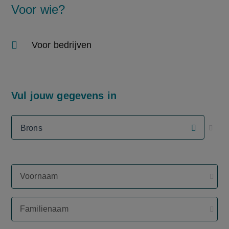
Voor wie?
Voor bedrijven
Vul jouw gegevens in
Steun ons
Brons
Voornaam
Familienaam