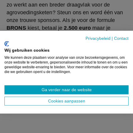
zo werkt aan een breder draagvlak voor de 
agrovoedingsketen? Steun ons en word één van 
onze trouwe sponsors. Als je voor de formule 
BRONS
 kiest, betaal je 
2.500 euro
 maar je 
ontvangt commerciële voordelen voor in totaal 
Privacybeleid
|
Contact
2.200 euro:
Wij gebruiken cookies
We kunnen deze plaatsen voor analyse van onze bezoekersgegevens, om
1 maand banner homepage
onze website te verbeteren, gepersonaliseerde inhoud te tonen en om u een
geweldige website-ervaring te bieden. Voor meer informatie over de cookies
die we gebruiken opent u de instellingen.
2 weken banner nieuwsbrief
vermelding als sponsor
Ga verder naar de website
Cookies aanpassen
20% korting op bijkomende banners en 
vacatures