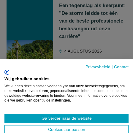
Een tegenslag als keerpunt:
"De storm leidde tot één
van de beste professionele
beslissingen uit onze
carrière"
4 AUGUSTUS 2026
Privacybeleid
|
Contact
NIEUWS
Wij gebruiken cookies
Grootste diarree-uitbraak
We kunnen deze plaatsen voor analyse van onze bezoekersgegevens, om
ooit in de VS gelinkt aan
onze website te verbeteren, gepersonaliseerde inhoud te tonen en om u een
geweldige website-ervaring te bieden. Voor meer informatie over de cookies
besmette salade
die we gebruiken opent u de instellingen.
4 AUGUSTUS 2026
Ga verder naar de website
Cookies aanpassen