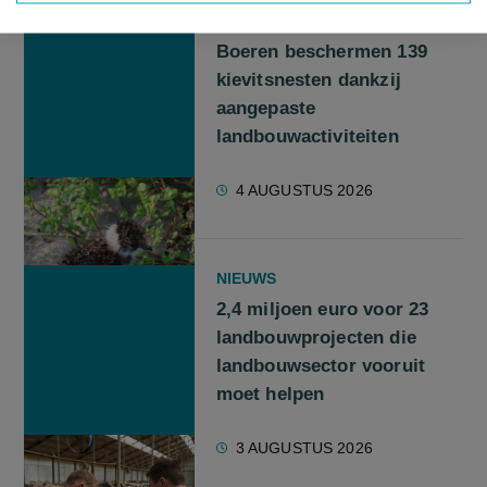
NIEUWS
Boeren beschermen 139
kievitsnesten dankzij
aangepaste
landbouwactiviteiten
4 AUGUSTUS 2026
NIEUWS
2,4 miljoen euro voor 23
landbouwprojecten die
landbouwsector vooruit
moet helpen
3 AUGUSTUS 2026