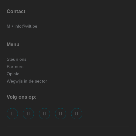
Contact
M •
info@vilt.be
Menu
Steun ons
Partners
Opinie
Wegwijs in de sector
Volg ons op:
screenreader.visit us on our facebook page: https://
screenreader.visit us on our linkedin page: ht
screenreader.visit us on our instagram
screenreader.visit us on our x pa
screenreader.visit us on o