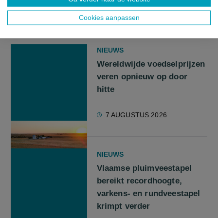
Cookies aanpassen
GERELATEERDE ARTIKELS
NIEUWS
Wereldwijde voedselprijzen
veren opnieuw op door
hitte
7 AUGUSTUS 2026
NIEUWS
Vlaamse pluimveestapel
bereikt recordhoogte,
varkens- en rundveestapel
krimpt verder