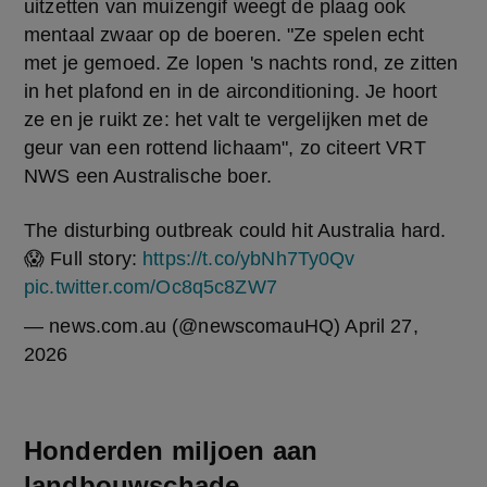
uitzetten van muizengif weegt de plaag ook 
mentaal zwaar op de boeren. "Ze spelen echt 
met je gemoed. Ze lopen 's nachts rond, ze zitten 
in het plafond en in de airconditioning. Je hoort 
ze en je ruikt ze: het valt te vergelijken met de 
geur van een rottend lichaam", zo citeert VRT 
NWS een Australische boer.
The disturbing outbreak could hit Australia hard.
😱 Full story:
https://t.co/ybNh7Ty0Qv
pic.twitter.com/Oc8q5c8ZW7
— news.com.au (@newscomauHQ)
April 27,
2026
Honderden miljoen aan
landbouwschade