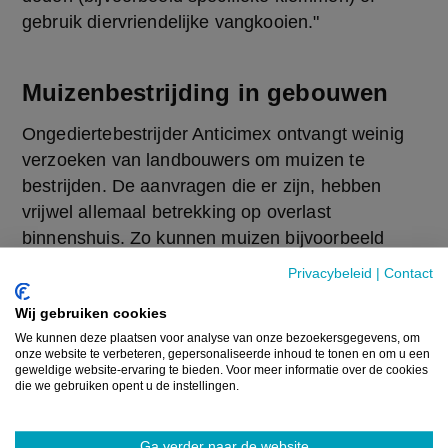
gebruik diervriendelijke vangkooien."
Muizenbestrijding in gebouwen
Ongediertebestrijder Anticimex ontvangt weinig 
verzoeken van landbouwers om muizen te 
bestrijden. De aanvragen die er zijn, hebben 
vrijwel allemaal betrekking op overlast 
binnenshuis. Zo kunnen muizen bijvoorbeeld 
knaagschade aan kabels veroorzaken en voedsel 
Privacybeleid
|
Contact
aantasten. Daarnaast brengen hun uitwerpselen 
Wij gebruiken cookies
sanitaire risico's met zich mee. "Wij werken 
We kunnen deze plaatsen voor analyse van onze bezoekersgegevens, om
vooral met elektronische vallen en sensoren en 
onze website te verbeteren, gepersonaliseerde inhoud te tonen en om u een
zorgen ervoor dat een gebouw muisproof is."
geweldige website-ervaring te bieden. Voor meer informatie over de cookies
die we gebruiken opent u de instellingen.
Bron:
VRT NWS / Eigen berichtgeving
Ga verder naar de website