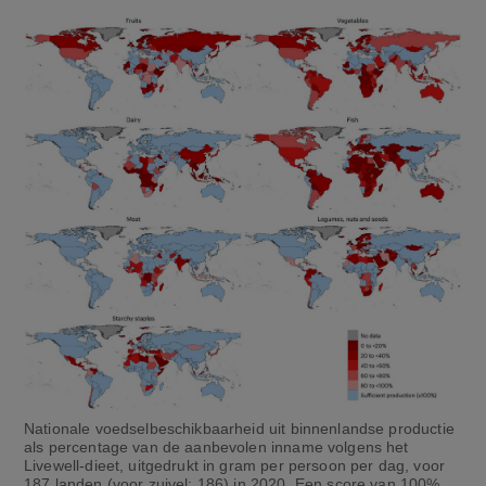
Nationale voedselbeschikbaarheid uit binnenlandse productie
als percentage van de aanbevolen inname volgens het
Livewell-dieet, uitgedrukt in gram per persoon per dag, voor
187 landen (voor zuivel: 186) in 2020. Een score van 100%