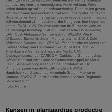
dieet. Een waarde van 100% betekent dat aan de volledige
aanbeveling voor die voedselgroep wordt voldaan. Witte
cellen duiden op volledige zelfvoorziening. Rode cellen geven
een tekort aan; hoe donkerder het rood, hoe groter het tekort.
Groene cellen tonen het aantal voedselgroepen waarin regio’s
zelfvoorzienend zijn; hoe donkerder het groen, hoe hoger het
aantal. EUCU + VK: Douane-unie van de Europese Unie en
het Verenigd Koninkrijk; EACU: Euraziatische Douane-unie;
EAC: Oost-Afrikaanse Gemeenschap; WAEMU: West-
Afrikaanse Economische en Monetaire Unie; SACU: Zuid-
Afrikaanse Douane-unie; CEMAC: Economische en Monetaire
Gemeenschap van Centraal-Afrika; MERCOSUR: Zuid-
Amerikaanse Gemeenschappelijke Markt; CAN:
Andesgemeenschap; CARICOM: Caribische Gemeenschap;
CACM: Centraal-Amerikaanse Gemeenschappelijke Markt;
GCC: Samenwerkingsraad van de Golfstaten; AFTA:
Vrijhandelszone van de ASEAN-landen; USMCA:
Handelsakkoord tussen de Verenigde Staten, Mexico en
Canada; SAARC: Zuid-Aziatische Associatie voor Regionale
Samenwerking.
Foto: Nature
Kansen in plantaardige productie