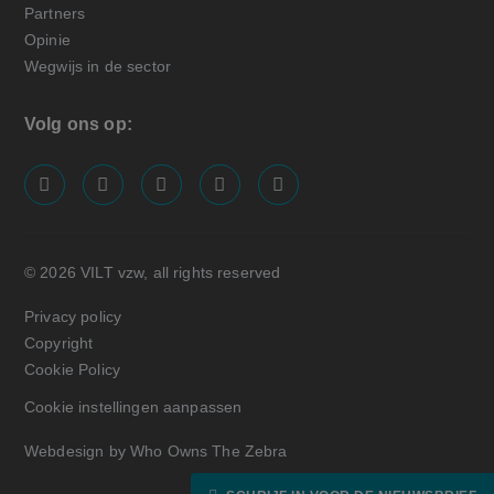
Partners
Opinie
Wegwijs in de sector
Volg ons op:
screenreader.visit us on our facebook page: https://
screenreader.visit us on our linkedin page: ht
screenreader.visit us on our instagram
screenreader.visit us on our x pa
screenreader.visit us on o
© 2026 VILT vzw, all rights reserved
Privacy policy
Copyright
Cookie Policy
Cookie instellingen aanpassen
Webdesign by Who Owns The Zebra