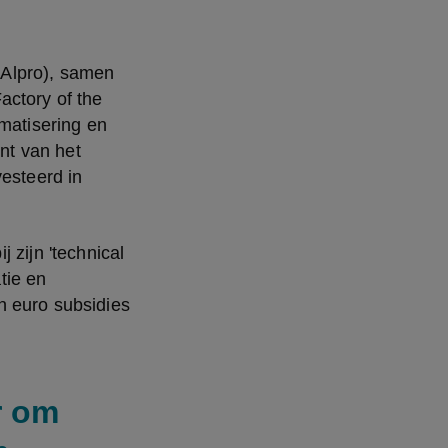
Alpro), samen 
ctory of the 
matisering en 
t van het 
esteerd in 
zijn 'technical 
ie en 
 euro subsidies 
r om