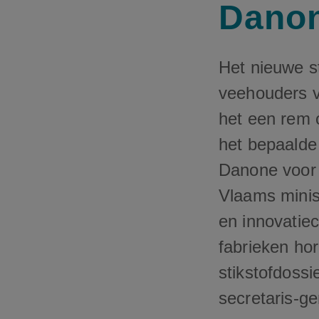
Danon
Het nieuwe st
veehouders v
het een rem 
het bepaalde
Danone voor 
Vlaams minis
en innovatiec
fabrieken ho
stikstofdoss
secretaris-g