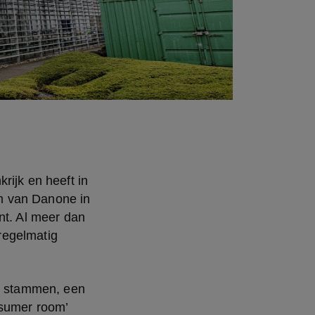
ijk en heeft in 
m van Danone in 
nt. Al meer dan 
egelmatig 
0 stammen, een 
sumer room’ 