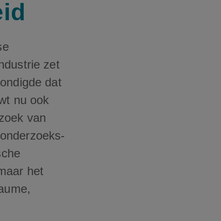
eid
se
ndustrie zet
kondigde dat
uwt nu ook
ezoek van
 onderzoeks-
sche
maar het
laume,