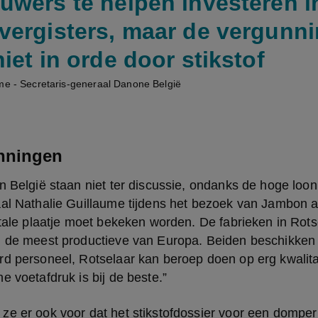
uwers te helpen investeren i
vergisters, maar de vergunn
iet in orde door stikstof
me - Secretaris-generaal Danone België
nningen
n België staan niet ter discussie, ondanks de hoge loonk
al Nathalie Guillaume tijdens het bezoek van Jambon aa
otale plaatje moet bekeken worden. De fabrieken in Rots
j de meest productieve van Europa. Beiden beschikken 
rd personeel, Rotselaar kan beroep doen op erg kwalita
e voetafdruk is bij de beste.”
e er ook voor dat het stikstofdossier voor een domper z