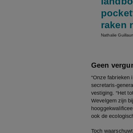
landbo
pocket
raken n
Nathalie Guillau
Geen vergu
“Onze fabrieken i
secretaris-genera
vestiging. “Het t
Wevelgem zijn bi
hooggekwalificee
ook de ecologisch
Toch waarschuwt z