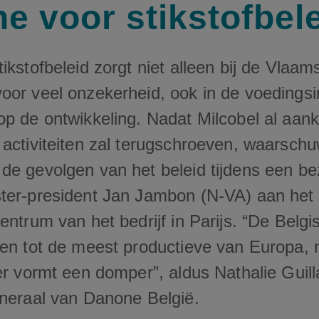
e voor stikstofbel
ikstofbeleid zorgt niet alleen bij de Vlaam
oor veel onzekerheid, ook in de voedingsi
op de ontwikkeling. Nadat Milcobel al aan
 activiteiten zal terugschroeven, waarsch
de gevolgen van het beleid tijdens een b
ter-president Jan Jambon (N-VA) aan het
entrum van het bedrijf in Parijs. “De Belgi
ren tot de meest productieve van Europa, 
ier vormt een domper”, aldus Nathalie Guil
eneraal van Danone België.