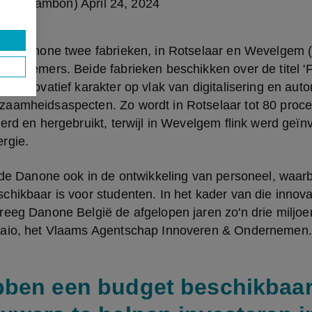
(@JanJambon)
April 24, 2024
eft Danone twee fabrieken, in Rotselaar en Wevelgem (
erknemers. Beide fabrieken beschikken over de titel 'Fa
n innovatief karakter op vlak van digitalisering en auto
aamheidsaspecten. Zo wordt in Rotselaar tot 80 procen
erd en hergebruikt, terwijl in Wevelgem flink werd geïnv
rgie.
rde Danone ook in de ontwikkeling van personeel, waarbij 
hikbaar is voor studenten. In het kader van die innovat
eeg Danone België de afgelopen jaren zo'n drie miljoen
laio, het Vlaams Agentschap Innoveren & Ondernemen.
ben een budget beschikbaa