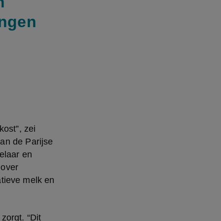
n
ingen
ost”, zei 
n de Parijse 
elaar en 
over 
tieve melk en 
orgt. “Dit 