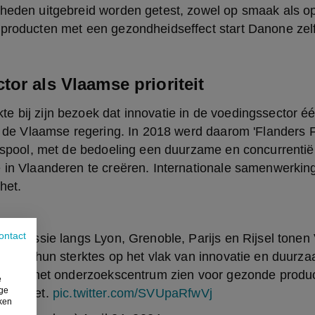
heden uitgebreid worden getest, zowel op smaak als op 
producten met een gezondheidseffect start Danone zelfs
or als Vlaamse prioriteit
 bij zijn bezoek dat innovatie in de voedingssector éé
an de Vlaamse regering. In 2018 werd daarom 'Flanders F
itspool, met de bedoeling een duurzame en concurrentiël
 in Vlaanderen te creëren. Internationale samenwerking 
het.
ontact
ële missie langs Lyon, Grenoble, Parijs en Rijsel tone
raties hun sterktes op het vlak van innovatie en duurz
iet ons het onderzoekscentrum zien voor gezonde produ
e
ige
n geniet.
pic.twitter.com/SVUpaRfwVj
iken