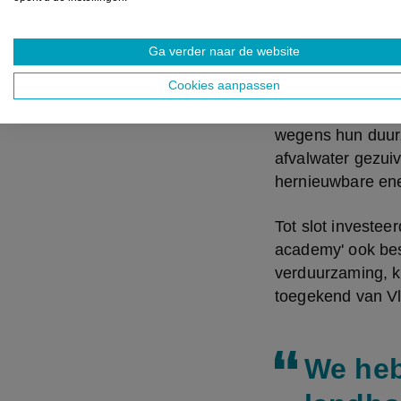
— Jan Jambon 
Ga verder naar de website
In Vlaanderen he
Cookies aanpassen
goed voor 1.400 w
Future' wegens hu
wegens hun duurz
afvalwater gezuiv
hernieuwbare ene
Tot slot investee
academy' ook besc
verduurzaming, kr
toegekend van V
We heb