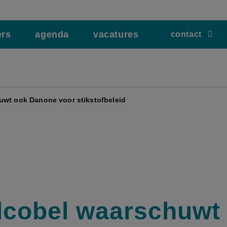
ers
agenda
vacatures
contact
uwt ook Danone voor stikstofbeleid
lcobel waarschuwt