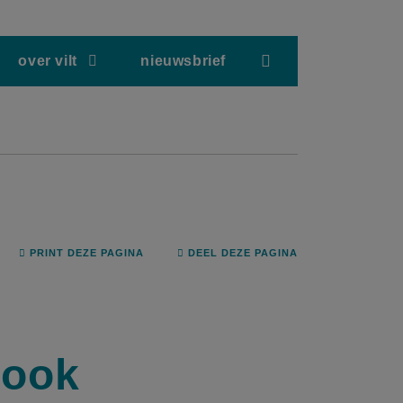
screenreader.hea
over vilt
nieuwsbrief
PRINT DEZE PAGINA
DEEL DEZE PAGINA
 ook