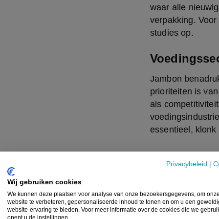
waar alle nieuwig
verpakking. Voor 
studies op.
Voedingssect
Jambon benadrukte
prioriteiten is v
als competitivite
voedingsindustrie
essentieel, klonk 
Privacybeleid
|
C
Met onze industri
bedrijven en fede
Wij gebruiken cookies
bedrijf Danone l
We kunnen deze plaatsen voor analyse van onze bezoekersgegevens, om onz
website te verbeteren, gepersonaliseerde inhoud te tonen en om u een geweld
Lotte Kopecky va
website-ervaring te bieden. Voor meer informatie over de cookies die we gebru
opent u de instellingen.