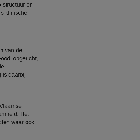
structuur en 
 klinische 
n van de 
ood' opgericht, 
e 
is daarbij 
n Vlaamse
aamheid. Het
cten waar ook