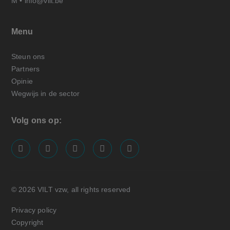
M •
info@vilt.be
Menu
Steun ons
Partners
Opinie
Wegwijs in de sector
Volg ons op:
screenreader.visit us on our facebook page: https://
screenreader.visit us on our linkedin page: ht
screenreader.visit us on our instagram
screenreader.visit us on our x pa
screenreader.visit us on o
© 2026 VILT vzw, all rights reserved
Privacy policy
Copyright