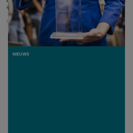
en -technologie & research. “De award laat zien hoe divers en
invloe...
12 MEI 2026
NIEUWS