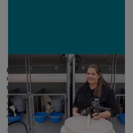
Dag van de Boerin: “Ik heb nog geen
minuut spijt gehad dat ik boerin ben
geworden”
Dertien jaar geleden stapte Lieselotte Steurs zonder
landbouwachtergrond in het melkveebedrijf van haar man.
Naast het werk op de boerderij doet ze de huishouding en de
boekhouding en is er...
15 OKTOBER 2025