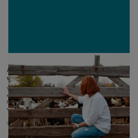
Anders vraagt meer zicht op rol van
vrouwen in landbouw
Vlaanderen moet meer data voor en over vrouwen in de land-
en tuinbouwsector verzamelen en het ondernemerschap bij
hen aanmoedigen. Daar pleit Anders, het vroegere Open Vld,
voor in een voor...
14 MAART 2026