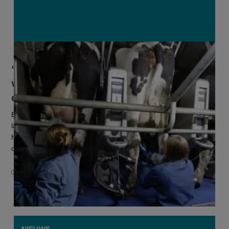
“Is de baas thuis?” De boerin als spil
van het bedrijf, maar zelden genoeg
erkend
Elke dag gaan duizenden vrouwen voluit op hun
landbouwbedrijf. Ze werken vele uren, houden het
huishouden recht, maken dat de kinderen zorgeloos kunnen
opgroeien en vangen de klappen op wann...
7 JANUARI 2026
NIEUWS