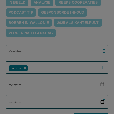
IN BEELD
ANALYSE
REEKS COÖPERATIES
PODCAST TIP
GESPONSORDE INHOUD
BOEREN IN WALLONIË
2025 ALS KANTELPUNT
VERDER NA TEGENSLAG
screenreader.filter search label
vrouw
screenreader.filter from date label
screenreader.filter to date label