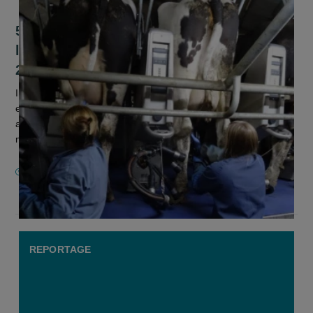
563 meewerkende echtgenoten in
landbouw kregen eigen pensioen in
2023 en 2024
In 2023 en 2024 kregen in totaal 1.613 meewerkende
echtgenoten een eigen pensioen. Daarvan waren er 563
actief in de landbouwsector. Voordien kwamen vrouwen en
mannen die thuis meedraaiden o...
15 OKTOBER 2025
REPORTAGE