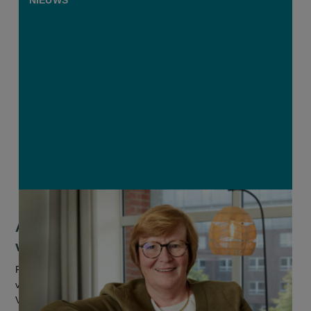
An Vrancken wordt nieuwe voorzitter
van Ferm
Ferm, de grootste vrouwenorganisatie van Vlaanderen en
vroeger bekend als KVLV, krijgt een nieuwe voorzitter. Ann
Vrancken nam woensdag met trots de fakkel over van