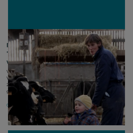
Boerinnen willen meer dan symboliek:
"Maak van 2026 een echt kantelpunt
voor vrouwelijk ondernemerschap"
Vandaag is ongeveer een derde van alle actieve personen op
Vlaamse land- en tuinbouwbedrijven een vrouw, maar slechts
21 procent is formeel bedrijfsleider. “Dat betekent dat een
groot deel v...
13 MEI 2026