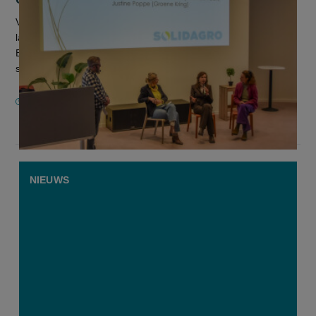
Vrouwen maken ongeveer een derde uit van de
landbouwsector. Toch blijft hun bijdrage vaak onder de radar.
Een spanningsveld dat als een rode draad liep door het
symposium ‘Sterk Geworteld’,...
21 FEBRUARI 2026
NIEUWS