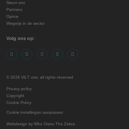
Steun ons
Partners
Opinie
Wegwijs in de sector
Volg ons op:
screenreader.visit us on our facebook page: https://
screenreader.visit us on our linkedin page: ht
screenreader.visit us on our instagram
screenreader.visit us on our x pa
screenreader.visit us on o
© 2026 VILT vzw, all rights reserved
Privacy policy
Copyright
Cookie Policy
Cookie instellingen aanpassen
Webdesign by Who Owns The Zebra