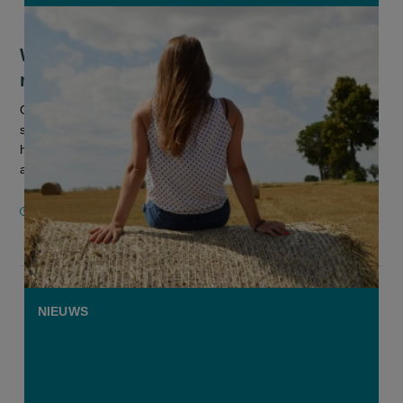
Waalse studie: drempels voor vrouwen
remmen duurzame akkerbouw af
Om de implementatie van duurzame landbouwpraktijken te
stimuleren, moeten beleidsmaatregelen sterker inzetten op
het wegwerken van drempels voor vrouwen en hen actief
aanmoedigen om voor een...
17 MAART 2026
NIEUWS