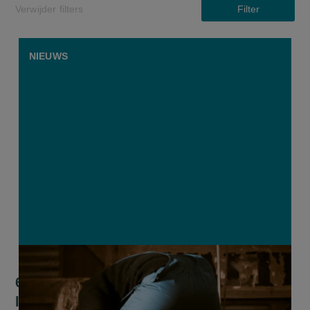
Verwijder filters
Filter
NIEUWS
62 procent van de vrouwelijke
landbouwers ervaart obstakels