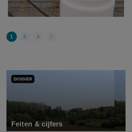
1
2
3
DOSSIER
Feiten & cijfers