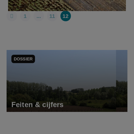
1
...
11
12
DOSSIER
Feiten & cijfers