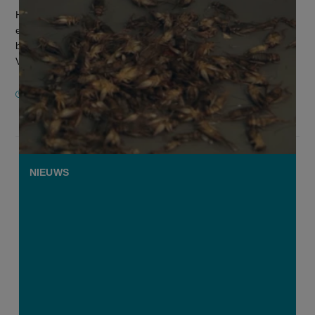
Heb je een innovatief idee rond de kweek of het gebruik van
eetbare insecten? Of wil je nieuwe voedingsproducten op
basis van insecten op de markt brengen? Dan ben je bij het
ValuSect-projec...
1 DECEMBER 2020
NIEUWS