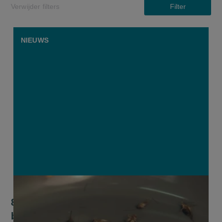
Verwijder filters
Filter
NIEUWS
800.000 euro steun voor voeding op
basis van insecten