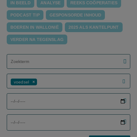
IN BEELD
ANALYSE
REEKS COÖPERATIES
PODCAST TIP
GESPONSORDE INHOUD
BOEREN IN WALLONIË
2025 ALS KANTELPUNT
VERDER NA TEGENSLAG
screenreader.filter search label
voedsel
screenreader.filter from date label
screenreader.filter to date label