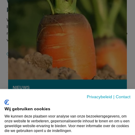
Vlaamse voedselstrategie moet hele
keten duurzamer en innovatiever maken
We mogen best wat trotser zijn op de voedingsproducten van
bij ons en meer belang hechten aan de producten die
rechtstreeks van bij onze boeren komen. Dat is de boodschap
van Vlaams minister...
16 OKTOBER 2020
NIEUWS
Privacybeleid
|
Contact
Wij gebruiken cookies
We kunnen deze plaatsen voor analyse van onze bezoekersgegevens, om
onze website te verbeteren, gepersonaliseerde inhoud te tonen en om u een
geweldige website-ervaring te bieden. Voor meer informatie over de cookies
die we gebruiken opent u de instellingen.