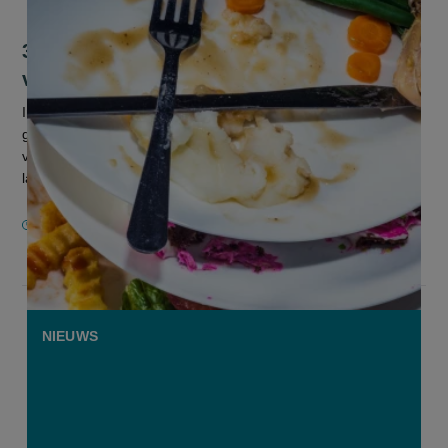
3 op 4 consumenten spant zich in om
voedselverspilling tegen te gaan
In januari en februari van dit jaar deed Euroconsumers, een
groep consumentenverenigingen waar ook Test Aankoop deel
van uitmaakt, een bevraging bij zo’n 7000 mensen in vier
landen: België,...
29 SEPTEMBER 2020
NIEUWS