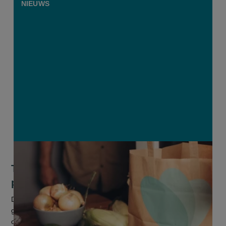
NIEUWS
Too good to go koestert ambitieuze
plannen
De Deense app Too good to go werd 2 jaar geleden in België
geïntroduceerd en kent een groot succes. De Belgische
ondernemer Jonas Malisse (29) die de app hier lanceerde,