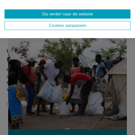
Ga verder naar de website
Cookies aanpassen
Wereldvoedselprogramma VN wint
Nobelprijs voor de Vrede
Het Wereldvoedselprogramma van de Verenigde Naties heeft
de Nobelprijs voor de Vrede ontvangen. Het Noorse
Nobelprijscomité loofde de inspanningen van het
Wereldvoedselprogramma om honger te...
9 OKTOBER 2020