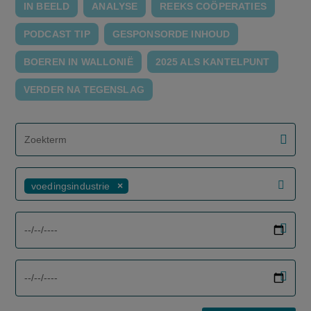
IN BEELD
ANALYSE
REEKS COÖPERATIES
PODCAST TIP
GESPONSORDE INHOUD
BOEREN IN WALLONIË
2025 ALS KANTELPUNT
VERDER NA TEGENSLAG
screenreader.filter search label
voedingsindustrie
screenreader.filter from date label
screenreader.filter to date label