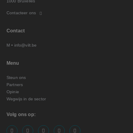
1000 Bruxelles
Contacteer ons
Contact
M •
info@vilt.be
Menu
Steun ons
Partners
Opinie
Wegwijs in de sector
Volg ons op:
screenreader.visit us on our facebook page: https://
screenreader.visit us on our linkedin page: ht
screenreader.visit us on our instagram
screenreader.visit us on our x pa
screenreader.visit us on o