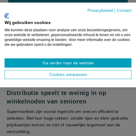
Privacybeleid
|
Contact
Wij gebruiken cookies
We kunnen deze plaatsen voor analyse van onze bezoekersgegevens, om
onze website te verbeteren, gepersonaliseerde inhoud te tonen en om u een
geweldige website-ervaring te bieden. Voor meer informatie over de cookies
die we gebruiken opent u de instellingen.
Ga verder naar de website
Cookies aanpassen
Distributie speelt te weinig in op
winkelnoden van senioren
Supermarkten zijn vooral ingericht om snel en efficiënt te
winkelen. Met hun hoge rekken, smalle rijen en klein gedrukte
prijskaartjes komen ze niet of nauwelijks tegemoet aan de
verzuchting...