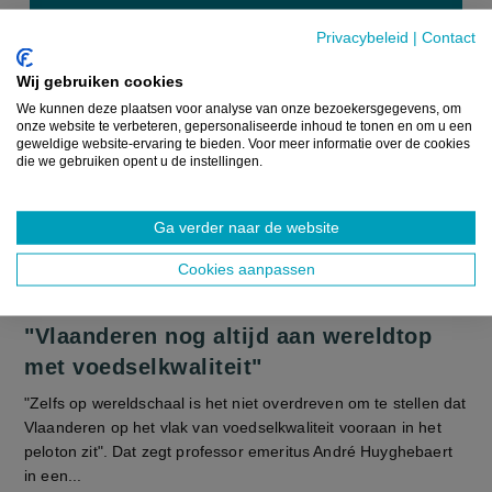
Privacybeleid
|
Contact
Wij gebruiken cookies
We kunnen deze plaatsen voor analyse van onze bezoekersgegevens, om
onze website te verbeteren, gepersonaliseerde inhoud te tonen en om u een
geweldige website-ervaring te bieden. Voor meer informatie over de cookies
die we gebruiken opent u de instellingen.
Ga verder naar de website
Cookies aanpassen
"Vlaanderen nog altijd aan wereldtop
met voedselkwaliteit"
"Zelfs op wereldschaal is het niet overdreven om te stellen dat
Vlaanderen op het vlak van voedselkwaliteit vooraan in het
peloton zit". Dat zegt professor emeritus André Huyghebaert
in een...