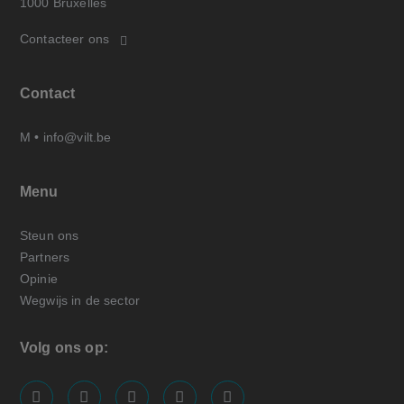
1000 Bruxelles
Contacteer ons
Contact
M •
info@vilt.be
Menu
Steun ons
Partners
Opinie
Wegwijs in de sector
Volg ons op:
screenreader.visit us on our facebook page: https://
screenreader.visit us on our linkedin page: ht
screenreader.visit us on our instagram
screenreader.visit us on our x pa
screenreader.visit us on o