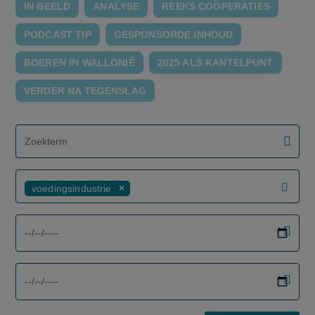
IN BEELD
ANALYSE
REEKS COÖPERATIES
PODCAST TIP
GESPONSORDE INHOUD
BOEREN IN WALLONIË
2025 ALS KANTELPUNT
VERDER NA TEGENSLAG
screenreader.filter search label
voedingsindustrie
screenreader.filter from date label
screenreader.filter to date label