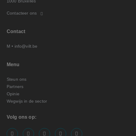
1000 Bruxelles
Contacteer ons
Contact
M •
info@vilt.be
Menu
Steun ons
Partners
Opinie
Wegwijs in de sector
Volg ons op:
screenreader.visit us on our facebook page: https://
screenreader.visit us on our linkedin page: ht
screenreader.visit us on our instagram
screenreader.visit us on our x pa
screenreader.visit us on o