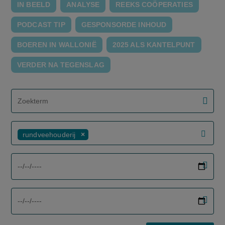
IN BEELD
ANALYSE
REEKS COÖPERATIES
PODCAST TIP
GESPONSORDE INHOUD
BOEREN IN WALLONIË
2025 ALS KANTELPUNT
VERDER NA TEGENSLAG
screenreader.filter search label
rundveehouderij
screenreader.filter from date label
screenreader.filter to date label