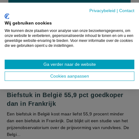
Privacybeleid
|
Contact
Wij gebruiken cookies
We kunnen deze plaatsen voor analyse van onze bezoekersgegevens, om
onze website te verbeteren, gepersonaliseerde inhoud te tonen en om u een
geweldige website-ervaring te bieden. Voor meer informatie over de cookies
die we gebruiken opent u de instellingen.
Ga verder naar de website
Cookies aanpassen
Biefstuk in België 55,9 pct goedkoper
dan in Frankrijk
Een biefstuk in België kost maar liefst 55,9 procent minder
dan een biefstuk in Frankrijk. Dat blijkt uit een studie van het
prijzenobservatorium over de prijsvorming van rundvlees. De
Belgi...