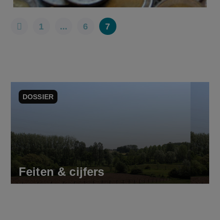
1
...
6
7
DOSSIER
Feiten & cijfers