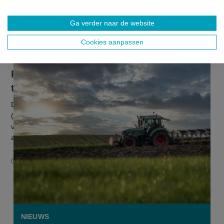
Ga verder naar de website
Cookies aanpassen
Fair is fair: wapen ook grote bedrijven
tegen oneerlijke handelspraktijken
De federale ministers van Economie Pierre-Yves Dermagne
(PS) en van Landbouw David Clarinval (MR) mogen post
verwachten van verschillende spelers uit de
agrovoedingsketen. Zij pleiten voor e...
27 APRIL 2021
NIEUWS