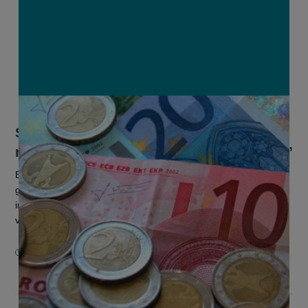
SALV: “Prijs- en markttransparantie
mag zich niet tegen landbouwers keren”
Begin december gaf de Vlaamse Regering haar eerste
goedkeuring aan het Europees initiatief om de transparantie
in de voedselvoorzieningsketen op Vlaams niveau te
verbeteren. De Strategische...
5 JANUARI 2021