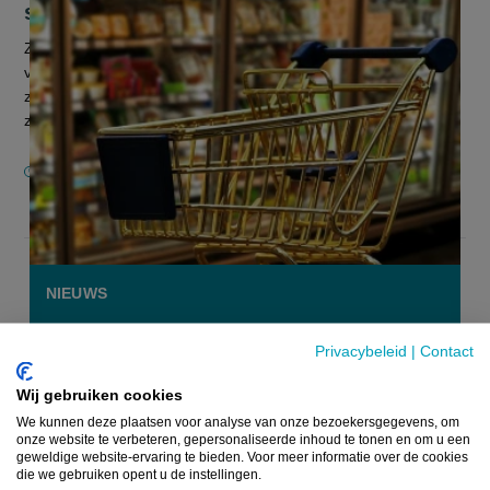
stuntacties beu
Zelfstandige buurtwinkels ondervinden negatieve gevolgen
van de stuntacties waar grotere ketens mee uitpakken. Ze
zien hun winst dalen en vragen aan de federale overheid om
zo'n acties met v...
10 MEI 2021
NIEUWS
Privacybeleid
|
Contact
Wij gebruiken cookies
We kunnen deze plaatsen voor analyse van onze bezoekersgegevens, om
onze website te verbeteren, gepersonaliseerde inhoud te tonen en om u een
geweldige website-ervaring te bieden. Voor meer informatie over de cookies
die we gebruiken opent u de instellingen.