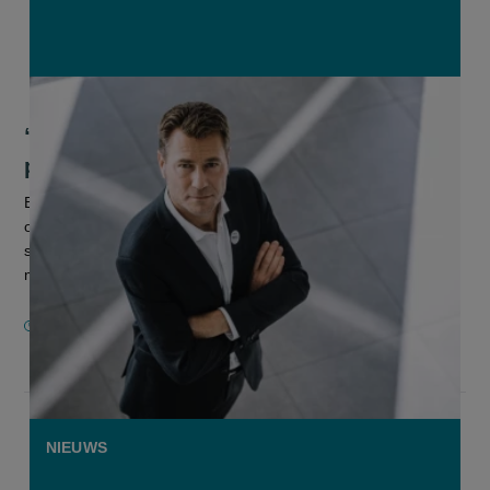
“Ligt er morgen nog brood op de
plank?”
Bart Buysse roept in een opiniestuk alle partners in keten op
om verder te kijken dan de korte termijn en te blijven
samenwerken aan een duurzame toekomst. “Onze bedrijven
moeten voldoende m...
1 FEBRUARI 2022
NIEUWS