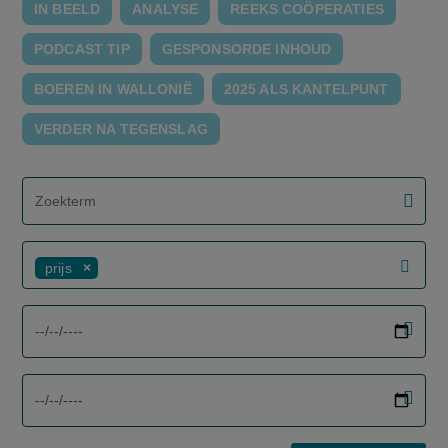
IN BEELD
ANALYSE
REEKS COÖPERATIES
PODCAST TIP
GESPONSORDE INHOUD
BOEREN IN WALLONIË
2025 ALS KANTELPUNT
VERDER NA TEGENSLAG
screenreader.filter search label
prijs
screenreader.filter from date label
screenreader.filter to date label