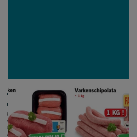
"Stuntacties met voeding geven een
compleet verkeerd signaal"
Prijsstunts van supermarktketens met voeding tonen geen
respect voor de duurzaamheidsinspanningen van de land- en
tuinbouwers, geven een verkeerd signaal aan de consument
en leiden tot een ‘...