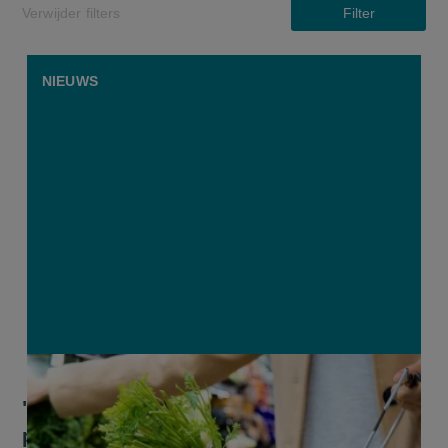
Verwijder filters
Filter
NIEUWS
"Ceci n’est pas un prix": inkijk in de
prijsvorming in supermarkten