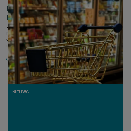
Boerenbond vraagt retail om
promostunts aan banden te leggen
Landbouworganisatie Boerenbond spreekt met verschillende
partijen – Albert Heijn, hun sectorfederatie Comeos en de
overheid – over redelijk promovoering. “Gratis bestaat nu
eenmaal niet, uit...
1 MAART 2021
NIEUWS