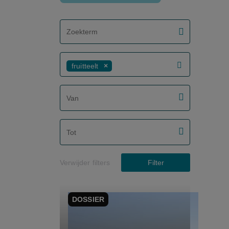
screenreader.filter search label
fruitteelt
screenreader.filter from date label
screenreader.filter to date label
Verwijder filters
Filter
DOSSIER