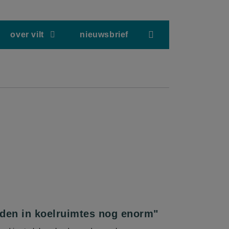
screenreader.hea
over vilt
nieuwsbrief
den in koelruimtes nog enorm"