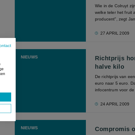
Wie in de Colruyt zi
welke teler het fruit 
producent", zegt Jan 
27 APRIL 2009
ontact
NIEUWS
Richtprijs ho
e
halve kilo
ige
iken
De richtprijs van ee
euro naar 5 euro. D
infocentrum voor de bi
24 APRIL 2009
NIEUWS
Compromis ov