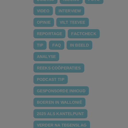
VIDEO
INTERVIEW
OPINIE
VILT TEEVEE
REPORTAGE
FACTCHECK
TIP
FAQ
IN BEELD
ANALYSE
REEKS COÖPERATIES
PODCAST TIP
GESPONSORDE INHOUD
BOEREN IN WALLONIË
2025 ALS KANTELPUNT
VERDER NA TEGENSLAG