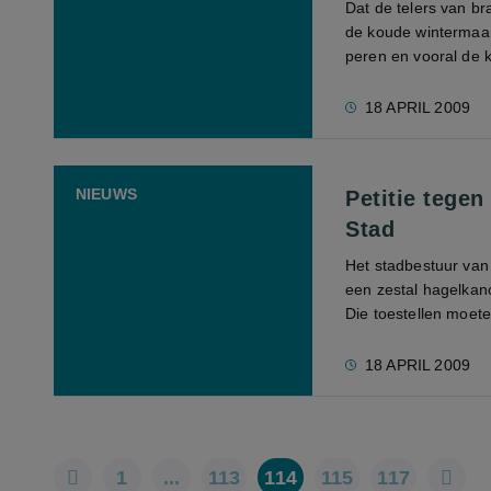
Dat de telers van 
de koude wintermaand
peren en vooral de k
18 APRIL 2009
NIEUWS
Petitie tege
Stad
Het stadbestuur van
een zestal hagelkano
Die toestellen moete
18 APRIL 2009
1
...
113
114
115
117