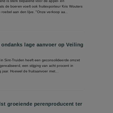
and is sterk bepalend voor de appel- en
als de boeren voelt ook fruitexporteur Kris Wouters
 roebel aan den lijve. "Onze verkoop aa...
ondanks lage aanvoer op Veiling
in Sint-Truiden heeft een geconsolideerde omzet
gerealiseerd, een stijging van acht procent in
g jaar. Hoewel de fruitaanvoer met...
lst groeiende perenproducent ter