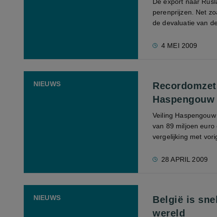
De export naar Rusl
perenprijzen. Net zo
de devaluatie van de
4 MEI 2009
NIEUWS
Recordomzet 
Haspengouw
Veiling Haspengouw 
van 89 miljoen euro 
vergelijking met vori
28 APRIL 2009
NIEUWS
België is sne
wereld