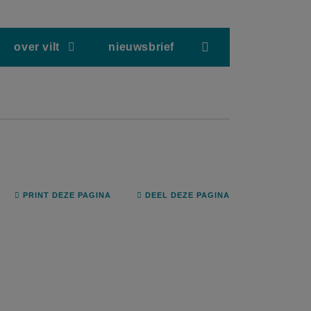
screenreader.hea
over vilt
nieuwsbrief
PRINT DEZE PAGINA
DEEL DEZE PAGINA