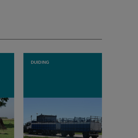
DUIDING
FEBEV verliest rechtszaak
 in
tegen dierenactivisten over
“lastercampagne”
paardenvlees