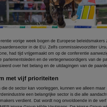
erentie vorige week bogen de Europese beleidsmakers z
paardensector in de EU. Zelfs commissievoorzitter Ursu
ne, had tijd vrijgemaakt om op de conferentie aanwezig
 parlementsleden en de vertegenwoordigers van de pa
sieerd over het belang en de uitdagingen van de paard
met vijf prioriteiten
s die de sector kan voorleggen, kunnen we alleen maar 
enindustrie een belangrijke sector is die alle aandacht
makers verdient. Dat wordt nog onvoldoende in de verf 
e MEP Horse Group Hilde Vautmans. De Horse Group wil