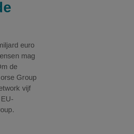
de
iljard euro
 mensen mag
“Om de
Horse Group
twork vijf
s EU-
roup.