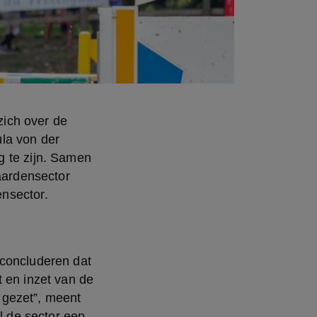
ich over de 
la von der 
 te zijn. Samen 
ardensector 
ensector.
concluderen dat 
 en inzet van de 
gezet”, meent 
 de sector een 