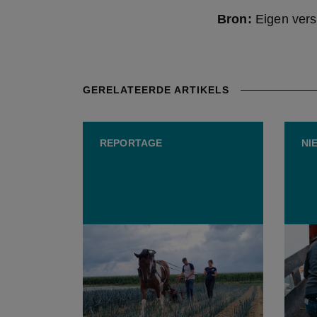
Bron:
Eigen vers
GERELATEERDE ARTIKELS
REPORTAGE
NI
Van hoofdrolspeler naar
Voor 
belangrijke niche: Belgisch
koeie
trekpaard blijft van waarde in
Lieve
land- en tuinbouw