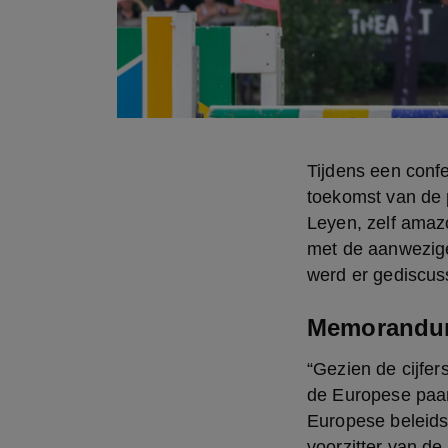
Tijdens een conf
toekomst van de 
Leyen, zelf amazo
met de aanwezige
werd er gediscus
Memorandum 
“Gezien de cijfer
de Europese paard
Europese beleids
voorzitter van d