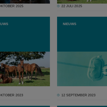
OKTOBER 2025
22 JULI 2025
EUWS
NIEUWS
bank oordeelt dat
Europese primeur: alleree
nrechtenorganisaties
IVF-veulen geboren in Ge
je over Argentijns
envlees niet offline
n halen
OKTOBER 2023
12 SEPTEMBER 2023