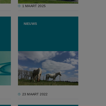
1 MAART 2025
NIEUWS
rste
Paardenweides moeten
nt
voortaan geregistreerd worden
23 MAART 2022