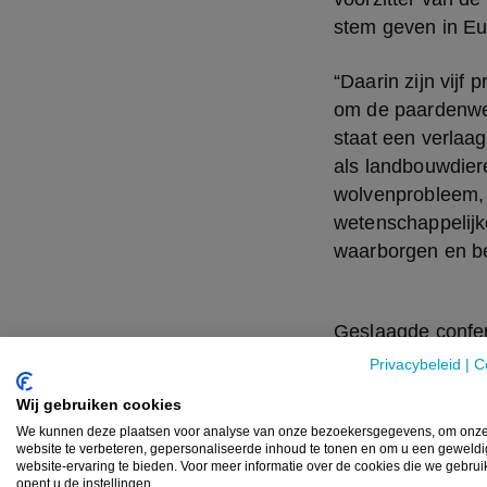
stem geven in E
“Daarin zijn vijf
om de paardenwer
staat een verlaa
als landbouwdiere
wolvenprobleem, 
wetenschappelijk
waarborgen en b
Geslaagde confe
vandaag! Economi
Privacybeleid
|
C
vijf prioriteiten
Wij gebruiken cookies
We kunnen deze plaatsen voor analyse van onze bezoekersgegevens, om onz
Lees meer ⬇️
htt
website te verbeteren, gepersonaliseerde inhoud te tonen en om u een geweld
website-ervaring te bieden. Voor meer informatie over de cookies die we gebru
— Hilde Vautman
opent u de instellingen.