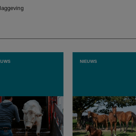
laggeving
EUWS
NIEUWS
het eerst in 700 jaar geen
Tweede geval van
n op wintermarkt Sint-
moeraskoorts bij paarden
ns-Houtem door IBR
België dit jaar