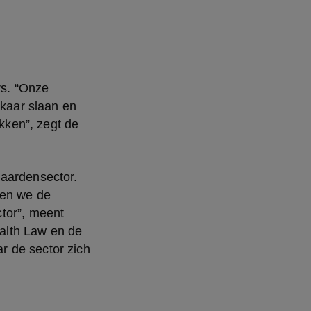
s. “Onze 
aar slaan en 
ken”, zegt de 
aardensector. 
en we de 
tor”, meent 
lth Law en de 
 de sector zich 