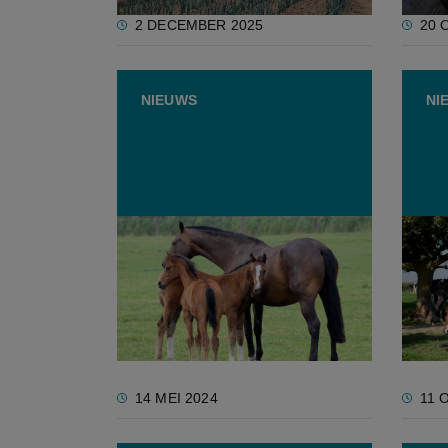
2 DECEMBER 2025
20 
NIEUWS
NI
Geen stikstofreductiedoelen
Recht
voor paardenhouders, mogen
diere
ze dan zomaar uitbreiden?
filmp
paard
moete
14 MEI 2024
11 