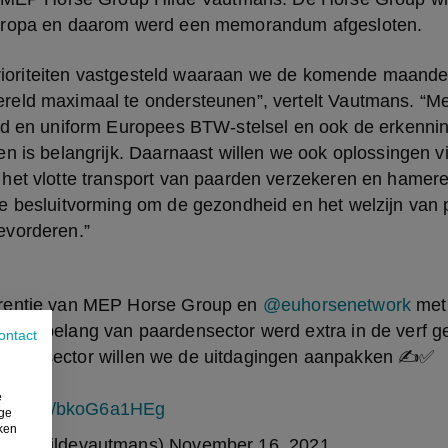
uropa en daarom werd een memorandum afgesloten.
 prioriteiten vastgesteld waaraan we de komende maande
eld maximaal te ondersteunen”, vertelt Vautmans. “Met
gd en uniform Europees BTW-stelsel en ook de erkennin
n is belangrijk. Daarnaast willen we ook oplossingen vi
het vlotte transport van paarden verzekeren en hamere
e besluitvorming om de gezondheid en het welzijn van p
evorderen.”
rentie van MEP Horse Group en
@euhorsenetwork
me
sch belang van paardensector werd extra in de verf g
ontact
 voor de sector willen we de uitdagingen aanpakken ✍️✅
e
ps://t.co/bkoG6a1HEg
ige
iken
s (@hildevautmans)
November 16, 2021