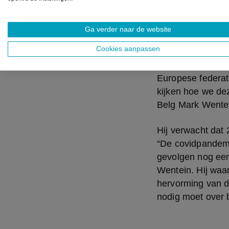
Ga verder naar de website
2022 wordt b
Cookies aanpassen
De paardensector
Europese federat
kijken hoe we de
Belg Mark Wentei
Hij verwacht dat 
“De covidpandemie
gevolgen nog een 
Wentein. Hij waa
hervorming van d
nodig moet over 